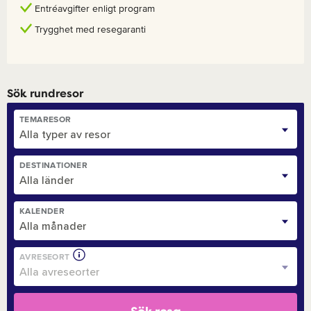
Entréavgifter enligt program
Trygghet med resegaranti
Sök rundresor
TEMARESOR
Alla typer av resor
DESTINATIONER
Alla länder
KALENDER
Alla månader
AVRESEORT
Alla avreseorter
Min
Resmål
Restyper
Hotell
Erbjudanden